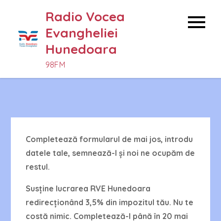
Skip
Radio Vocea
to
Evangheliei
content
Hunedoara
98FM
Completează formularul de mai jos, introdu
datele tale, semnează-l și noi ne ocupăm de
restul.
Susține lucrarea RVE Hunedoara
redirecționând 3,5% din impozitul tău. Nu te
costă nimic. Completează-l până în 20 mai