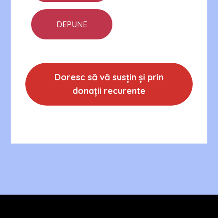
Doresc să vă susțin și prin
donații recurente